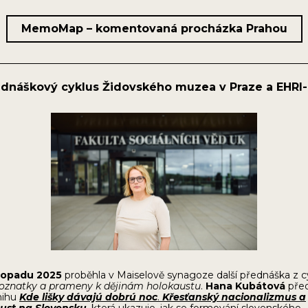
MemoMap – komentovaná procházka Prahou
ednáškový cyklus Židovského muzea v Praze a EHRI
stopadu 2025
proběhla v Maiselově synagoze další přednáška z c
oznatky a prameny k dějinám holokaustu
.
Hana Kubátová
před
nihu
Kde lišky dávajú dobrú noc
.
Křesťanský nacionalizmus a