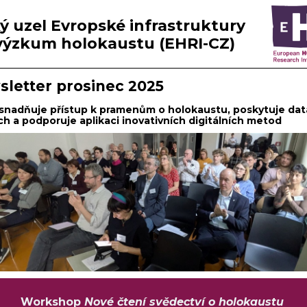
ý uzel Evropské infrastruktury
výzkum holokaustu (EHRI-CZ)
letter prosinec 2025
snadňuje přístup k pramenům o holokaustu, poskytuje dat
h a podporuje aplikaci inovativních digitálních metod
Workshop
Nové čtení svědectví o holokaustu