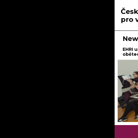
Česk
pro 
News
EHRI u
obětec