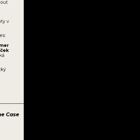
nout
nty v
es:
z
mmer
íček
ká
cký
he Case