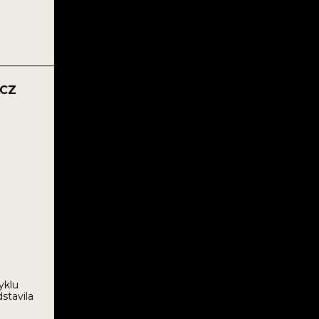
-CZ
yklu
stavila