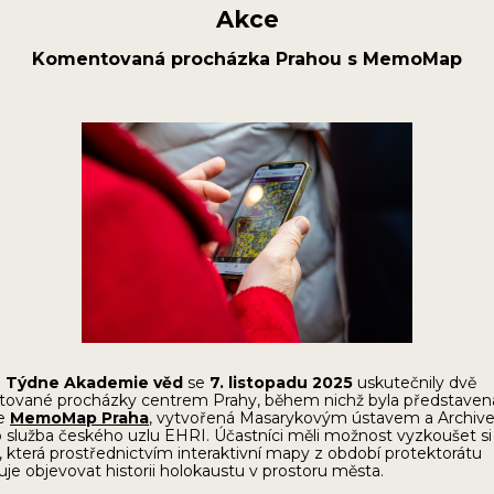
Akce
Komentovaná procházka Prahou s MemoMap
i
Týdne Akademie věd
se
7. listopadu 2025
uskutečnily dvě
ované procházky centrem Prahy, během nichž byla představen
ce
MemoMap Praha
, vytvořená Masarykovým ústavem a Archiv
 služba českého uzlu EHRI. Účastníci měli možnost vyzkoušet si
i, která prostřednictvím interaktivní mapy z období protektorátu
e objevovat historii holokaustu v prostoru města.