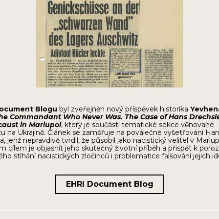
ocument Blogu
byl zveřejněn nový příspěvek historika
Yevhen
he Commandant Who Never Was. The Case of Hans Drechsl
caust in Mariupol
, který je součástí tematické sekce věnované
u na Ukrajině. Článek se zaměřuje na poválečné vyšetřování Ha
, jenž nepravdivě tvrdil, že působil jako nacistický velitel v Mariup
 cílem je objasnit jeho skutečný životní příběh a přispět k por
ho stíhání nacistických zločinců i problematice falšování jejich id
EHRI Document Blog