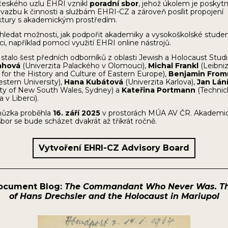
českého uzlu EHRI vznikl
poradní sbor
, jehož úkolem je poskyt
vazbu k činnosti a službám EHRI-CZ a zároveň posílit propojení
uktury s akademickým prostředím.
 hledat možnosti, jak podpořit akademiky a vysokoškolské stude
ráci, například pomocí využití EHRI
online nástrojů.
 stalo šest předních odborníků z oblasti Jewish a Holocaust Studi
ahová
(Univerzita Palackého v Olomouci),
Michal Frankl
(Leibni
e for the History and Culture of Eastern Europe),
Benjamin Fro
stern University),
Hana Kubátová
(Univerzita Karlova),
Jan Lán
ity of New South Wales, Sydney) a
Kateřina Portmann
(Technic
a v Liberci).
hůzka proběhla
16. září 2025
v prostorách MÚA AV ČR. Akademi
sbor se bude scházet dvakrát až třikrát ročně.
Vytvoření EHRI-CZ Advisory Board
ocument Blog:
The Commandant Who Never Was. T
of Hans Drechsler and the Holocaust in Mariupol