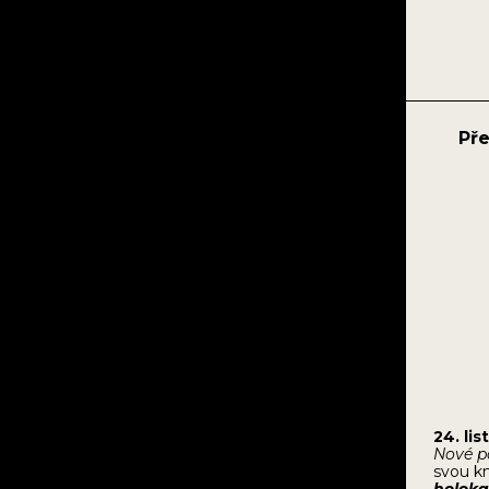
Př
24. li
Nové p
svou k