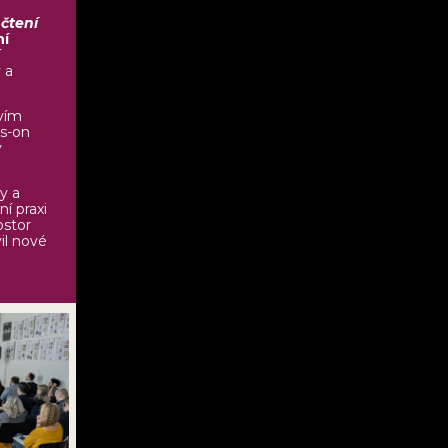
čtení
ní
í
 a
tvím
ds-on
y
y a
ní praxi
ostor
il nové