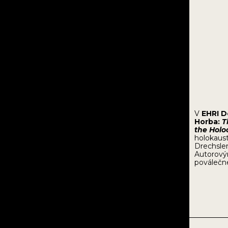
V
EHRI D
Horba:
T
the Holo
holokaust
Drechslera
Autorovým
poválečné