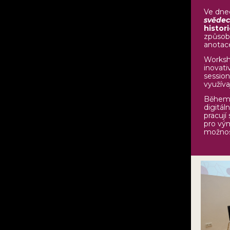
Ve dn
svědec
histor
způsob 
anotac
Worksho
inovati
session
využívaj
Během a
digitál
pracují
pro vým
možnost