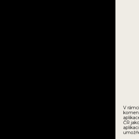
V rámc
koment
aplika
ČR jako
aplikac
umožňuj