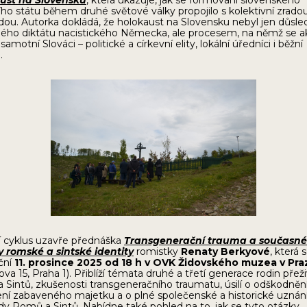
ust na Slovensku
, která ukazuje, jak se formování slovenského
ho státu během druhé světové války propojilo s kolektivní zrado
dou. Autorka dokládá, že holokaust na Slovensku nebyl jen důsl
ého diktátu nacistického Německa, ale procesem, na němž se a
 samotní Slováci – politické a církevní elity, lokální úředníci i běžní
é.
í cyklus uzavře přednáška
Transgenerační trauma a současné
 romské a sintské identity
romistky
Renaty Berkyové
, která 
ční
11. prosince 2025 od 18 h
v OVK Židovského muzea v Pra
ova 15, Praha 1). Přiblíží témata druhé a třetí generace rodin přež
Sintů, zkušenosti transgeneračního traumatu, úsilí o odškodnění
ní zabaveného majetku a o plné společenské a historické uznán
y Romů a Sintů. Nabídne také pohled na to, jak se tyto otázky