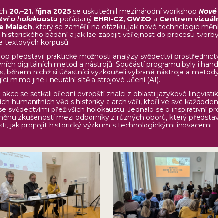
ech
20.–21. října 2025
se uskutečnil mezinárodní workshop
Nové 
tví o holokaustu
pořádaný
EHRI-CZ
,
GWZO
a
Centrem vizuál
ie Malach
, který se zaměřil na otázku, jak nové technologie měn
historického bádání a jak lze zapojit veřejnost do procesu tvorby
e textových korpusů.
p představil praktické možnosti analýzy svědectví prostřednic
vních digitálních metod a nástrojů. Součástí programu byly i han
s, během nichž si účastníci vyzkoušeli vybrané nástroje a metod
ící mimo jiné i neurální sítě a strojové učení (AI).
kce se setkali přední evropští znalci z oblasti jazykové lingvistik
ních humanitních věd s historiky a archiváři, kteří ve své každoden
 se svědectvími přeživších holokaustu. Jednalo se o inspirativní pr
ěnu zkušeností mezi odborníky z různých oborů, který představ
i, jak propojit historický výzkum s technologickými inovacemi.