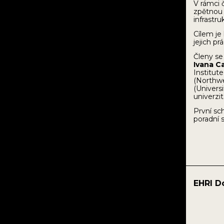
V rámci 
zpětnou 
infrastr
Cílem je
jejich p
Členy se
Ivana C
Institut
(Northwe
(Univers
univerzit
První sc
poradní 
EHRI D