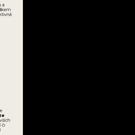
u a
edkem
ktivně
se
ze
ivších
 či
í