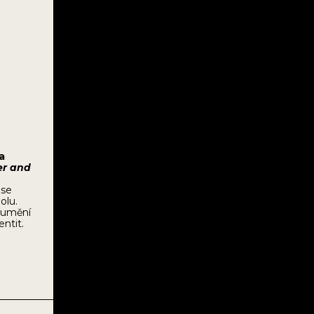
a
er and
nse
olu.
ozumění
entit.