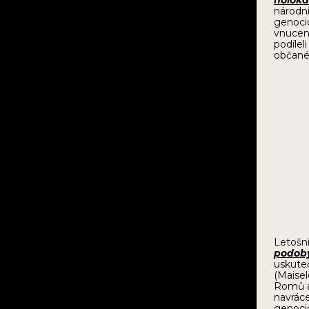
holoka
národní
genoci
vnucen
podíleli
občan
Letošn
podoby
uskute
(Maisel
Romů a 
navráce
genocid