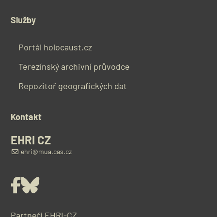
Služby
Portál holocaust.cz
Terezínský archivní průvodce
Repozitoř geografických dat
Kontakt
EHRI CZ
ehri@mua.cas.cz
Facebook
Bluesky
Partneři EHRI-CZ