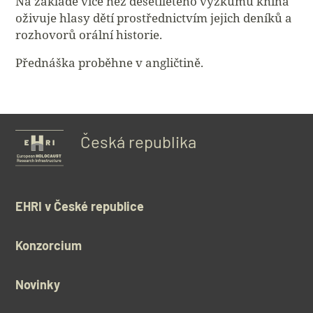
Na základě více než desetiletého výzkumu kniha
oživuje hlasy dětí prostřednictvím jejich deníků a
rozhovorů orální historie.
Přednáška proběhne v angličtině.
Česká republika
EHRI v České republice
Konzorcium
Novinky