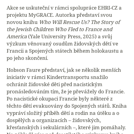
Akce se uskuteční v rámci spolupráce EHRI-CZ a
projektu MyGRACE. Autorka představí svou
novou knihu
Who Will Rescue Us? The Story of
the Jewish Children Who Fled to France and
America
(Yale University Press, 2025) a svůj
výzkum věnovaný osudům židovských dětí ve
Francii a Spojených státech během holokaustu a
po jeho skončení.
Hobson Faure představí, jak se několik menších
iniciativ v rámci Kindertransportu snažilo
ochránit židovské děti před nacistickým
pronásledováním tím, že je převážely do Francie.
Po nacistické okupaci Francie byly některé z
těchto dětí evakuovány do Spojených států. Kniha
vypráví složitý příběh dětí a rodin na útěku a o
dospělých a organizacích – židovských,
křesťanských i sekulárních –, které jim pomáhaly.