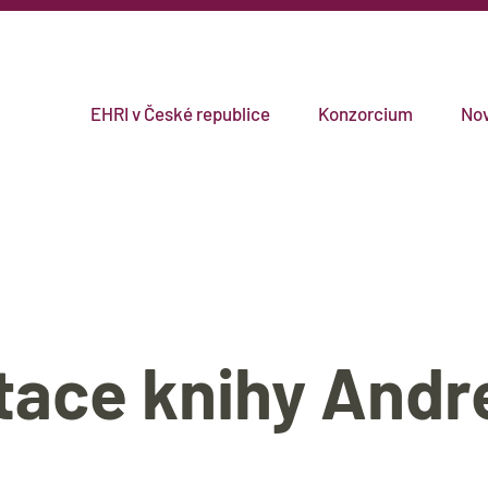
EHRI v České republice
Konzorcium
Nov
tace knihy Andr