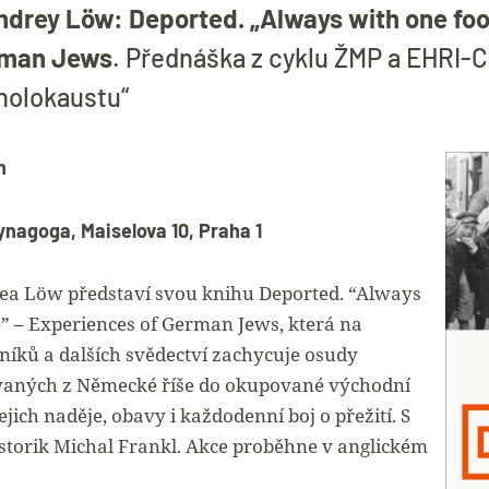
ndrey Löw: Deported. „Always with one foot
rman Jews
. Přednáška z cyklu ŽMP a EHRI-C
holokaustu“
h
ynagoga, Maiselova 10, Praha 1
ea Löw představí svou knihu Deported. “Always
e” – Experiences of German Jews, která na
níků a dalších svědectví zachycuje osudy
aných z Německé říše do okupované východní
ejich naděje, obavy i každodenní boj o přežití. S
storik Michal Frankl. Akce proběhne v anglickém