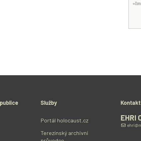
publice
Služby
Kontakt
EHRI 
Portál holocaust.cz
ehri@m
Terezínský archivní
průvodce