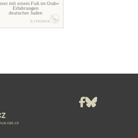
Facebook
Bluesky
CZ
ua.cas.cz