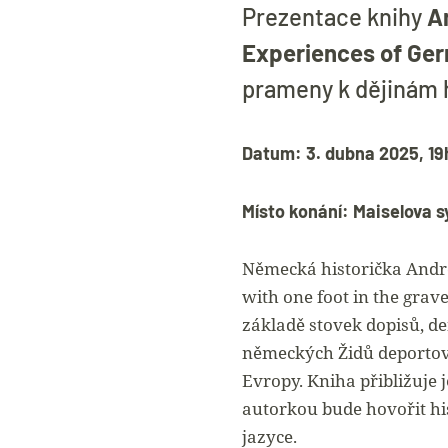
Prezentace knihy
A
Experiences of Ge
prameny k dějinám 
Datum: 3. dubna 2025, 19
Místo konání: Maiselova s
Německá historička Andr
with one foot in the grav
základě stovek dopisů, de
německých Židů deportov
Evropy. Kniha přibližuje j
autorkou bude hovořit hi
jazyce.