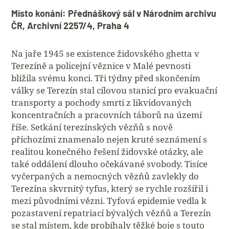
Místo konání: Přednáškový sál v Národním archivu
ČR, Archivní 2257/4, Praha 4
Na jaře 1945 se existence židovského ghetta v
Terezíně a policejní věznice v Malé pevnosti
blížila svému konci. Tři týdny před skončením
války se Terezín stal cílovou stanicí pro evakuační
transporty a pochody smrti z likvidovaných
koncentračních a pracovních táborů na území
říše. Setkání terezínských vězňů s nově
příchozími znamenalo nejen kruté seznámení s
realitou konečného řešení židovské otázky, ale
také oddálení dlouho očekávané svobody. Tisíce
vyčerpaných a nemocných vězňů zavlekly do
Terezína skvrnitý tyfus, který se rychle rozšířil i
mezi původními vězni. Tyfová epidemie vedla k
pozastavení repatriací bývalých vězňů a Terezín
se stal místem, kde probíhaly těžké boje s touto