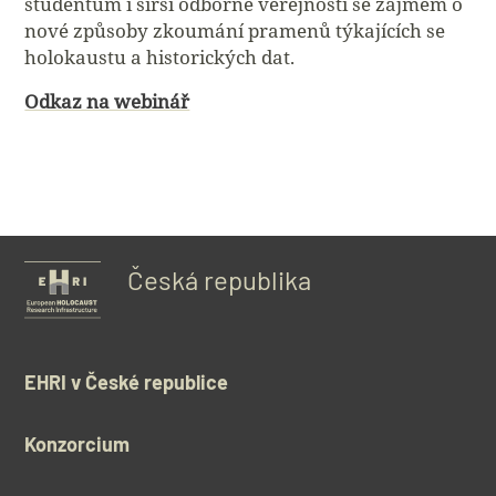
studentům i širší odborné veřejnosti se zájmem o
nové způsoby zkoumání pramenů týkajících se
holokaustu a historických dat.
Odkaz na webinář
Česká republika
EHRI v České republice
Konzorcium