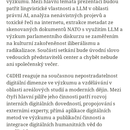
výzkumu. Mezi hlavní témata prezentací budou
patřit lingvistické vlastnosti a LLM v oblasti
právní AI, analýza nenávistných projevů a
toxické řeči na internetu, extrakce metadat ze
skenovaných dokumentů NATO s využitím LLM a
výzkum parlamentního diskurzu se zaměřením
na kulturní zakořeněnost iliberálismu a
radikalizace. Součástí setkání bude úvodní slovo
vedoucích představitelů center a chybět nebude
ani společenský večer.
C4DHI reaguje na současnou nepostradatelnost
digitální dimenze ve výzkumu a vzdělávání v
oblasti areálových studií a moderních dějin. Mezi
čtyři hlavní pilíře jeho činnosti patří rozvoj
interních digitálních dovedností, propojování s
externími experty, přímá aplikace digitálních
metod ve výzkumu a publikační činnosti a
integrace digitálních humanitních věd do